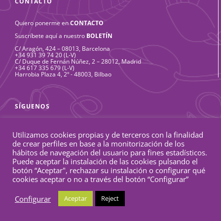
CONTACTO
Quiero ponerme en
CONTACTO
Suscríbete aquí a nuestro
BOLETÍN
C/ Aragón, 424 – 08013, Barcelona
+34 931 39 74 20 (L-V)
C/ Duque de Fernán Núñez, 2 – 28012, Madrid
+34 617 335 679 (L-V)
Harrobia Plaza 4, 2º - 48003, Bilbao
SÍGUENOS
Linkedin
Facebook
Twitter
Flickr
YouTube
Instagram
Rss
Utilizamos cookies propias y de terceros con la finalidad
de crear perfiles en base a la monitorización de los
hábitos de navegación del usuario para fines estadísticos.
Puede aceptar la instalación de las cookies pulsando el
botón “Aceptar", rechazar su instalación o configurar qué
cookies aceptar o no a través del botón “Configurar”
©
www.calala.org
| Calala Fondo de Mujeres |
Configurar
Aceptar
Reject
calala@pruebas.seechangeproject.org
|
Tel : +34 931 39 74 20
|
Aviso
legal
|
Política de privacidad
|
Política de cookies