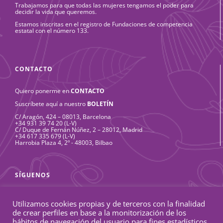
Trabajamos para que todas las mujeres tengamos el poder para
decidir la vida que queremos.
Estamos inscritas en el registro de Fundaciones de competencia
estatal con el número 133.
CONTACTO
Quiero ponerme en
CONTACTO
Suscríbete aquí a nuestro
BOLETÍN
C/ Aragón, 424 – 08013, Barcelona
+34 931 39 74 20 (L-V)
C/ Duque de Fernán Núñez, 2 – 28012, Madrid
+34 617 335 679 (L-V)
Harrobia Plaza 4, 2º - 48003, Bilbao
SÍGUENOS
Linkedin
Facebook
Twitter
Flickr
YouTube
Instagram
Rss
Utilizamos cookies propias y de terceros con la finalidad
de crear perfiles en base a la monitorización de los
hábitos de navegación del usuario para fines estadísticos.